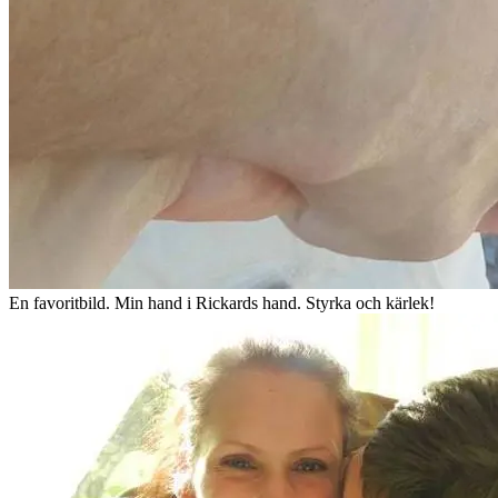
En favoritbild. Min hand i Rickards hand. Styrka och kärlek!