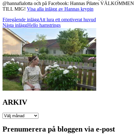
@hannafialotta och på Facebook: Hannas Pilates VÄLKOMMEN
TILL MIG!
Visa alla inlägg av Hannas krypin
Inläggsnavigering
Föregående inlägg
Att lura ett omotiverat huvud
Nästa inlägg
Hello hamstrings
ARKIV
ARKIV
Prenumerera på bloggen via e-post