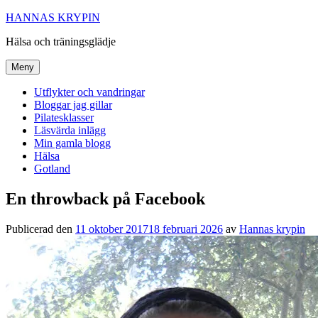
Hoppa
HANNAS KRYPIN
till
Hälsa och träningsglädje
innehåll
Meny
Utflykter och vandringar
Bloggar jag gillar
Pilatesklasser
Läsvärda inlägg
Min gamla blogg
Hälsa
Gotland
En throwback på Facebook
Publicerad den
11 oktober 2017
18 februari 2026
av
Hannas krypin