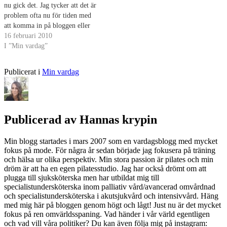
nu gick det. Jag tycker att det är
problem ofta nu för tiden med
att komma in på bloggen eller
skriva kommentarer hos andra.
16 februari 2010
Har ni också märkt
I ”Min vardag”
det? Störande är det
iallafall. Idag ska jag göra något
Publicerat i
Min vardag
så glamoröst som att tvätta.
Det…
Publicerad av
Hannas krypin
Min blogg startades i mars 2007 som en vardagsblogg med mycket
fokus på mode. För några år sedan började jag fokusera på träning
och hälsa ur olika perspektiv. Min stora passion är pilates och min
dröm är att ha en egen pilatesstudio. Jag har också drömt om att
plugga till sjuksköterska men har utbildat mig till
specialistundersköterska inom palliativ vård/avancerad omvårdnad
och specialistundersköterska i akutsjukvård och intensivvård. Häng
med mig här på bloggen genom högt och lågt! Just nu är det mycket
fokus på ren omvärldsspaning. Vad händer i vår värld egentligen
och vad vill våra politiker? Du kan även följa mig på instagram: