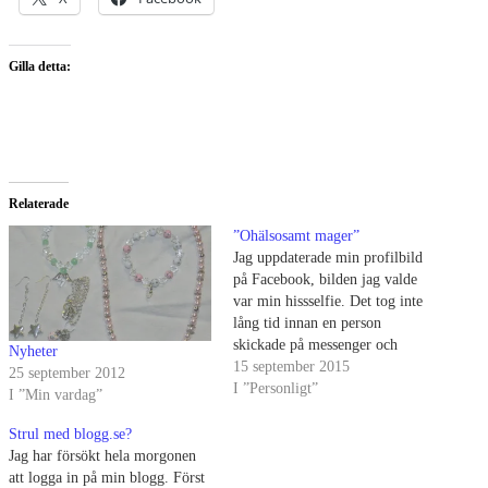
Gilla detta:
Relaterade
”Ohälsosamt mager”
Jag uppdaterade min profilbild
på Facebook, bilden jag valde
var min hissselfie. Det tog inte
lång tid innan en person
skickade på messenger och
Nyheter
undrade om jag verkligen mår
15 september 2015
25 september 2012
bra då jag börjar se "ohälsosamt
I ”Personligt”
I ”Min vardag”
mager"ut. Jag blev så ställd så
skrev tillbaka ungefär tack för
Strul med blogg.se?
omtanken men att jag…
Jag har försökt hela morgonen
att logga in på min blogg. Först