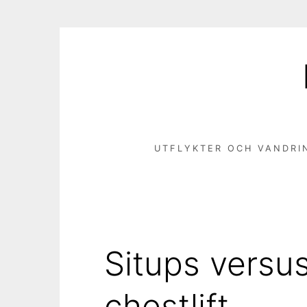
Hoppa
till
innehåll
UTFLYKTER OCH VANDRI
Situps versus
chestlift.