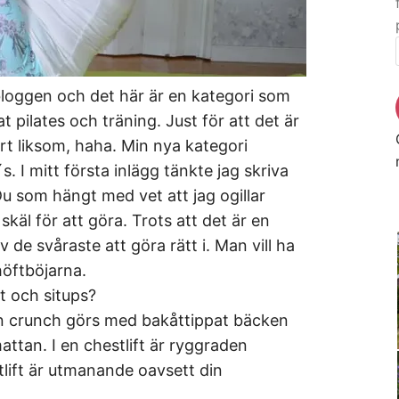
bloggen och det här är en kategori som
t pilates och träning. Just för att det är
rt liksom, haha. Min nya kategori
I mitt första inlägg tänkte jag skriva
 Du som hängt med vet att jag ogillar
skäl för att göra. Trots att det är en
 de svåraste att göra rätt i. Man vill ha
höftböjarna.
ft och situps?
 en crunch görs med bakåttippat bäcken
ttan. I en chestlift är ryggraden
tlift är utmanande oavsett din