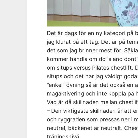
Det är dags för en ny kategori på 
jag klurat på ett tag. Det är på tema
det som jag brinner mest för. Såkla
kommer handla om do´s and dont´s. 
om situps versus Pilates chestlift.
situps och det har jag väldigt goda 
”enkel” övning så är det också en av
magaktivering och inte koppla på 
Vad är då skillnaden mellan chestli
– Den viktigaste skillnaden är att
och ryggraden som pressas ner i ma
neutral, bäckenet är neutralt. Ches
träningsnivå.