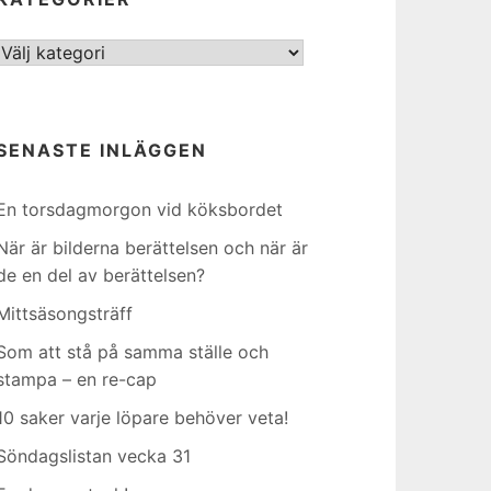
Kategorier
SENASTE INLÄGGEN
En torsdagmorgon vid köksbordet
När är bilderna berättelsen och när är
de en del av berättelsen?
Mittsäsongsträff
Som att stå på samma ställe och
stampa – en re-cap
10 saker varje löpare behöver veta!
Söndagslistan vecka 31