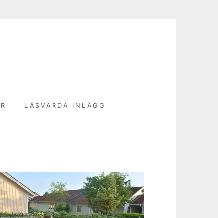
N
ER
LÄSVÄRDA INLÄGG