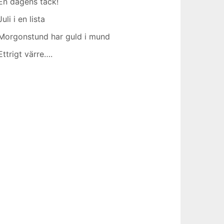
En dagens tack!
Juli i en lista
Morgonstund har guld i mund
Ettrigt värre….