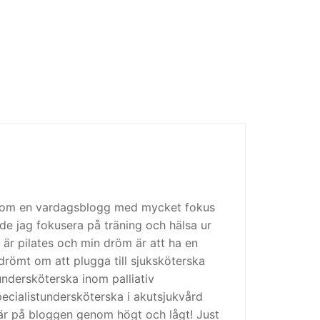
 som en vardagsblogg med mycket fokus
de jag fokusera på träning och hälsa ur
 är pilates och min dröm är att ha en
drömt om att plugga till sjuksköterska
tundersköterska inom palliativ
cialistundersköterska i akutsjukvård
är på bloggen genom högt och lågt! Just