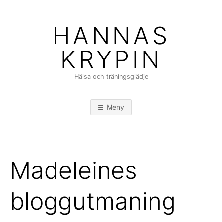
Hoppa
till
HANNAS
innehåll
KRYPIN
Hälsa och träningsglädje
Meny
Madeleines
bloggutmaning