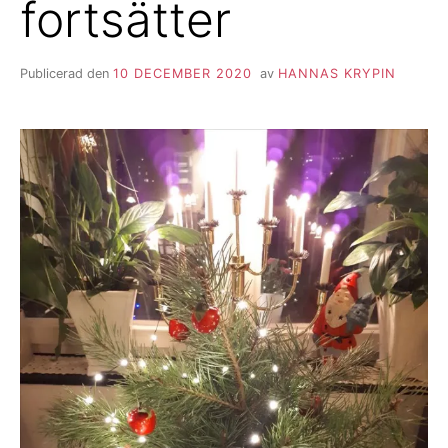
fortsätter
Publicerad den
10 DECEMBER 2020
av
HANNAS KRYPIN