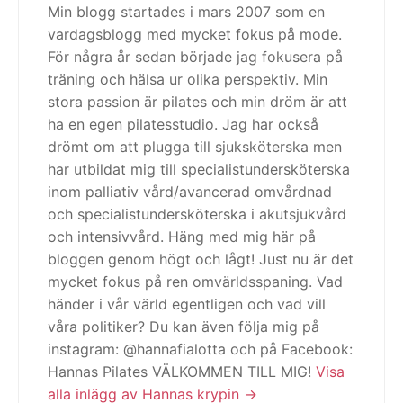
Min blogg startades i mars 2007 som en
vardagsblogg med mycket fokus på mode.
För några år sedan började jag fokusera på
träning och hälsa ur olika perspektiv. Min
stora passion är pilates och min dröm är att
ha en egen pilatesstudio. Jag har också
drömt om att plugga till sjuksköterska men
har utbildat mig till specialistundersköterska
inom palliativ vård/avancerad omvårdnad
och specialistundersköterska i akutsjukvård
och intensivvård. Häng med mig här på
bloggen genom högt och lågt! Just nu är det
mycket fokus på ren omvärldsspaning. Vad
händer i vår värld egentligen och vad vill
våra politiker? Du kan även följa mig på
instagram: @hannafialotta och på Facebook:
Hannas Pilates VÄLKOMMEN TILL MIG!
Visa
alla inlägg av Hannas krypin