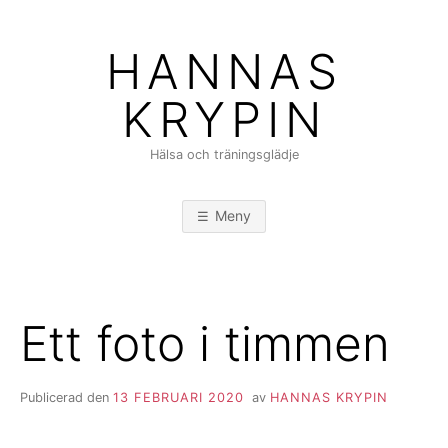
Hoppa
till
HANNAS
innehåll
KRYPIN
Hälsa och träningsglädje
Meny
Ett foto i timmen
Publicerad den
13 FEBRUARI 2020
av
HANNAS KRYPIN