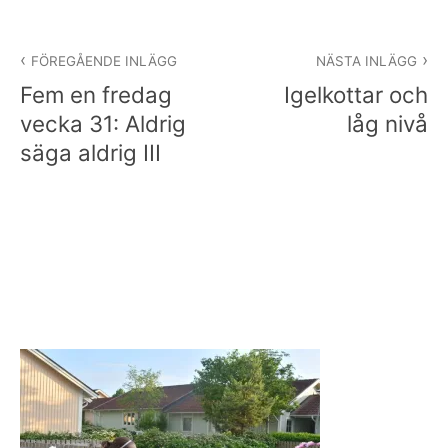
Inläggsnavigering
FÖREGÅENDE INLÄGG
NÄSTA INLÄGG
Fem en fredag
Igelkottar och
vecka 31: Aldrig
låg nivå
säga aldrig III