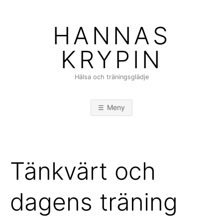
Hoppa
till
HANNAS
innehåll
KRYPIN
Hälsa och träningsglädje
Meny
Tänkvärt och
dagens träning