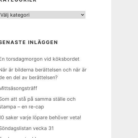
Kategorier
SENASTE INLÄGGEN
En torsdagmorgon vid köksbordet
När är bilderna berättelsen och när är
de en del av berättelsen?
Mittsäsongsträff
Som att stå på samma ställe och
stampa – en re-cap
10 saker varje löpare behöver veta!
Söndagslistan vecka 31