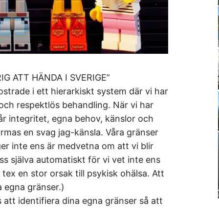
G ATT HÄNDA I SVERIGE”
ostrade i ett hierarkiskt system där vi har
och respektlös behandling. När vi har
år integritet, egna behov, känslor och
formas en svag jag-känsla. Våra gränser
ger inte ens är medvetna om att vi blir
s själva automatiskt för vi vet inte ens
 tex en stor orsak till psykisk ohälsa. Att
ra egna gränser.)
att identifiera dina egna gränser så att
!