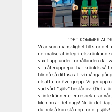
”DET KOMMER ALDRI
Vi är som mänsklighet till stor del f
normaliserat integritetskränkande 
vuxit upp under förhållanden där v
vilja återupprepat har kränkts så 
blir då så diffusa att vi många gån
utsatta för övergrepp. Vi ger upp os
vad vårt ”själv” består av. (Detta är
vi inte känner eller respekterar vå
Men nu är det dags! Nu är det dags 
du också kan stå upp för dig själv