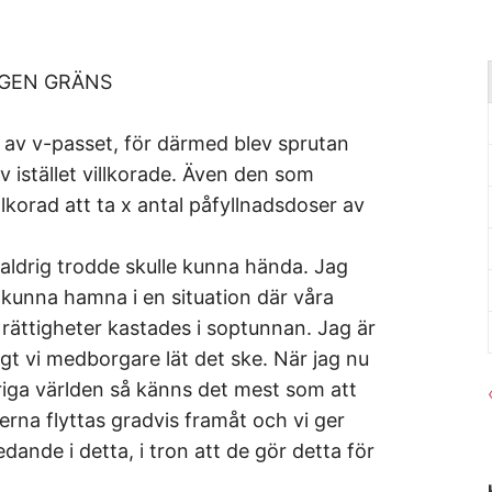
EGEN GRÄNS
 av v-passet, för därmed blev sprutan
lev istället villkorade. Även den som
lkorad att ta x antal påfyllnadsdoser av
.
aldrig trodde skulle kunna hända. Jag
e kunna hamna i en situation där våra
ättigheter kastades i soptunnan. Jag är
igt vi medborgare lät det ske. När jag nu
riga världen så känns det mest som att
onerna flyttas gradvis framåt och vi ger
dande i detta, i tron att de gör detta för