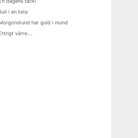
En dagens tack!
Juli i en lista
Morgonstund har guld i mund
Ettrigt värre….