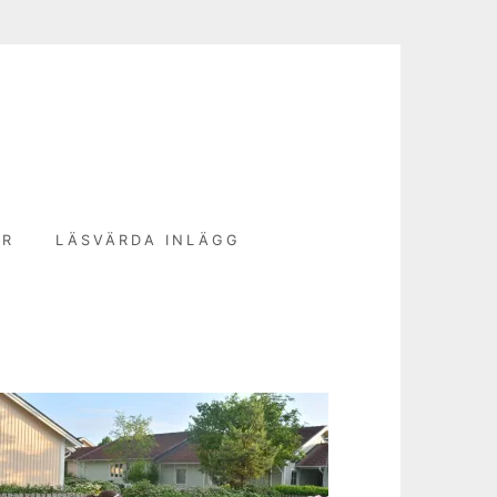
N
ER
LÄSVÄRDA INLÄGG