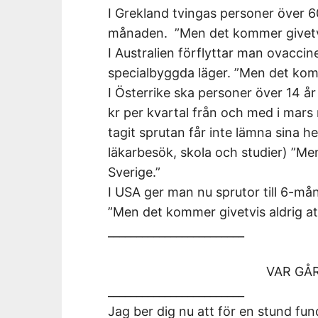
I Grekland tvingas personer över 60 
månaden. ”Men det kommer givetvis
I Australien förflyttar man ovaccine
specialbyggda läger. ”Men det komm
I Österrike ska personer över 14 å
kr per kvartal från och med i mars
tagit sprutan får inte lämna sina 
läkarbesök, skola och studier) ”Me
Sverige.”
I USA ger man nu sprutor till 6-må
”Men det kommer givetvis aldrig at
________________________
VAR GÅ
________________________
Jag ber dig nu att för en stund fu