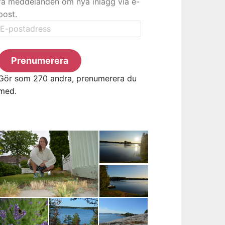
få meddelanden om nya inlägg via e-
post.
E-
postadress
Prenumerera
Gör som 270 andra, prenumerera du
med.