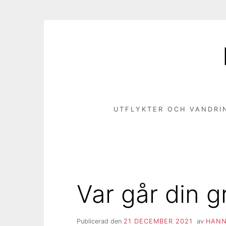
Hoppa
till
innehåll
UTFLYKTER OCH VANDRI
Var går din g
Publicerad den
21 DECEMBER 2021
av
HANN