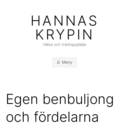
Hoppa
till
HANNAS
innehåll
KRYPIN
Hälsa och träningsglädje
Meny
Egen benbuljong
och fördelarna