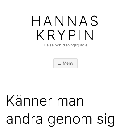
Hoppa
till
HANNAS
innehåll
KRYPIN
Hälsa och träningsglädje
Meny
Känner man
andra genom sig