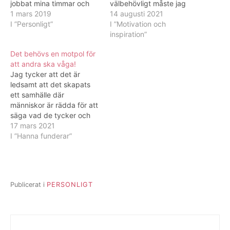
jobbat mina timmar och
välbehövligt måste jag
sitter nu här vid datorn.
1 mars 2019
säga. Känner mig nu pigg
14 augusti 2021
Såg att Elisa återigen lagt
I ”Personligt”
och glad. Det är lördag
I ”Motivation och
ut fem frågor. Temat för
och jag tänkte dela med
inspiration”
veckan är självinsikt. Det
mig av några tankar som
Det behövs en motpol för
här tyckte jag var roliga
jag snubblade över. Det
att andra ska våga!
frågor att svara på. …
handlar om lyckliga
Jag tycker att det är
människor och…
ledsamt att det skapats
ett samhälle där
människor är rädda för att
säga vad de tycker och
känner. Att man håller inne
17 mars 2021
med sina funderingar för
I ”Hanna funderar”
att man är rädd för att få
kritik.Hade en intressant
diskussion idag med en
person som uttryckte just
Publicerat i
PERSONLIGT
det…