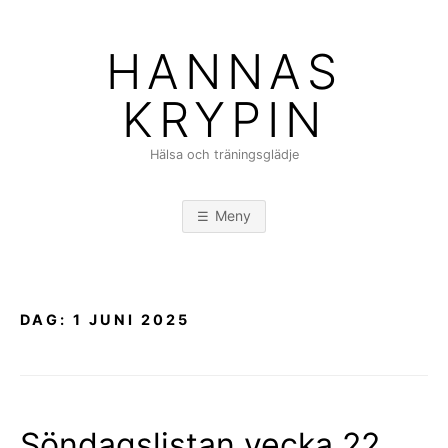
Hoppa
till
HANNAS
innehåll
KRYPIN
Hälsa och träningsglädje
Meny
DAG:
1 JUNI 2025
Söndagslistan vecka 22