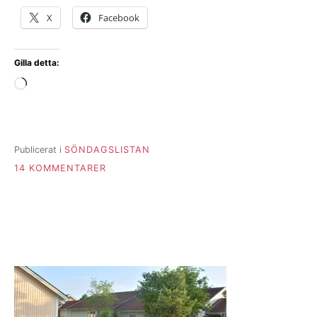
X
Facebook
Gilla detta:
Laddar
in
…
Publicerat i
SÖNDAGSLISTAN
TILL
14 KOMMENTARER
SÖNDAGSLISTAN
VECKA
22