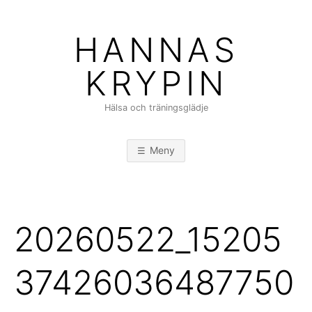
Hoppa
till
HANNAS
innehåll
KRYPIN
Hälsa och träningsglädje
Meny
20260522_15205
37426036487750