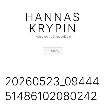
Hoppa
till
HANNAS
innehåll
KRYPIN
Hälsa och träningsglädje
Meny
20260523_09444
51486102080242