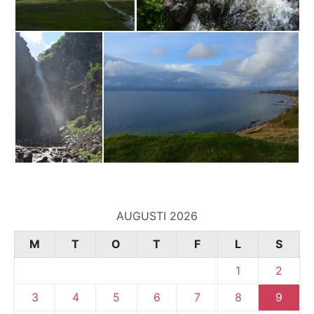
AUGUSTI 2026
M
T
O
T
F
L
S
1
2
3
4
5
6
7
8
9