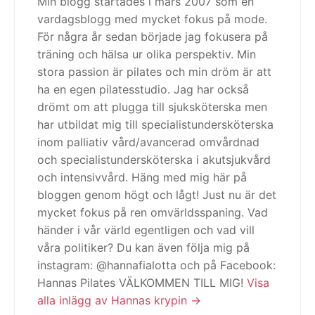
Min blogg startades i mars 2007 som en
vardagsblogg med mycket fokus på mode.
För några år sedan började jag fokusera på
träning och hälsa ur olika perspektiv. Min
stora passion är pilates och min dröm är att
ha en egen pilatesstudio. Jag har också
drömt om att plugga till sjuksköterska men
har utbildat mig till specialistundersköterska
inom palliativ vård/avancerad omvårdnad
och specialistundersköterska i akutsjukvård
och intensivvård. Häng med mig här på
bloggen genom högt och lågt! Just nu är det
mycket fokus på ren omvärldsspaning. Vad
händer i vår värld egentligen och vad vill
våra politiker? Du kan även följa mig på
instagram: @hannafialotta och på Facebook:
Hannas Pilates VÄLKOMMEN TILL MIG!
Visa
alla inlägg av Hannas krypin