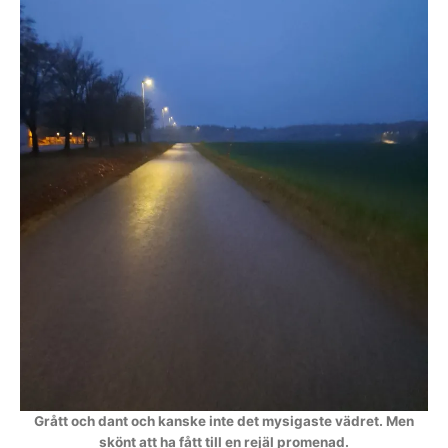
Grått och dant och kanske inte det mysigaste vädret. Men
skönt att ha fått till en rejäl promenad.