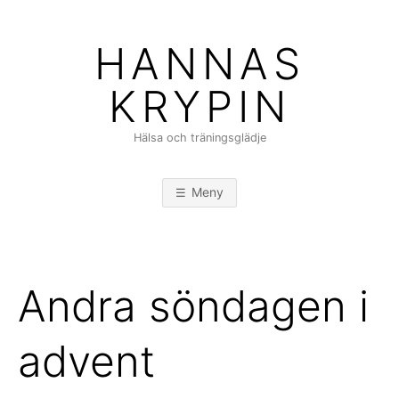
Hoppa
till
HANNAS
innehåll
KRYPIN
Hälsa och träningsglädje
Meny
Andra söndagen i
advent