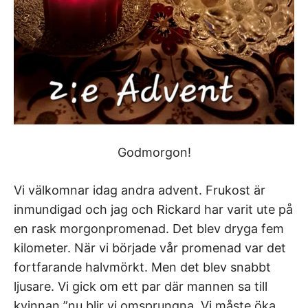
Godmorgon!
Vi välkomnar idag andra advent. Frukost är
inmundigad och jag och Rickard har varit ute på
en rask morgonpromenad. Det blev dryga fem
kilometer. När vi började vår promenad var det
fortfarande halvmörkt. Men det blev snabbt
ljusare. Vi gick om ett par där mannen sa till
kvinnan ”nu blir vi omsprungna. Vi måste öka