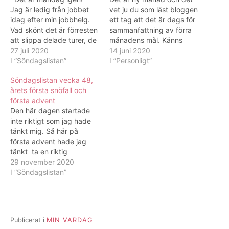
Jag är ledig från jobbet
vet ju du som läst bloggen
idag efter min jobbhelg.
ett tag att det är dags för
Vad skönt det är förresten
sammanfattning av förra
att slippa delade turer, de
månadens mål. Känns
saknar jag inte direkt.
27 juli 2020
skönt att kunna sätta
14 juni 2020
Idag har jag varit på ett
I ”Söndagslistan”
check på mina mål. Mål
I ”Personligt”
möte med en chef och
vad gäller rörelse och
Söndagslistan vecka 48,
platsansvarig på ett
hälsa är alltid lättare för
årets första snöfall och
pyskiatriboende i stan vad
mig att uppnå jämfört
första advent
gäller min praktik. Vi…
med andra mål. …
Den här dagen startade
inte riktigt som jag hade
tänkt mig. Så här på
första advent hade jag
tänkt ta en riktig
mysfrukost innan jag
29 november 2020
skulle till jobbet med
I ”Söndagslistan”
tända ljus, pepparkakor
och någon clementin.
Istället vaknade jag en
kvart innan jag skulle
Publicerat i
MIN VARDAG
börja av Rickard. Tur han