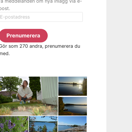
få meddelanden om nya inlägg via e-
post.
E-
postadress
Prenumerera
Gör som 270 andra, prenumerera du
med.