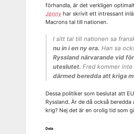
förhandla, är det verkligen optima
Jenny
har skrivit ett intressant in
Macrons tal till nationen.
I sitt tal till nationen sa fr
nu in i en ny era.
Han sa ock
Ryssland närvarande vid fö
uteslutet.
Fred kommer inte 
därmed beredda att kriga m
Dessa politiker som beslutat att E
Ryssland. Är de då också beredda a
krig? Nej det är en orolig tid som gå
Dela