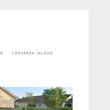
N
ER
LÄSVÄRDA INLÄGG