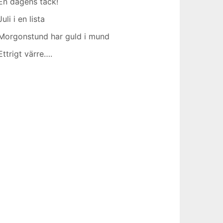
En dagens tack!
Juli i en lista
Morgonstund har guld i mund
Ettrigt värre….