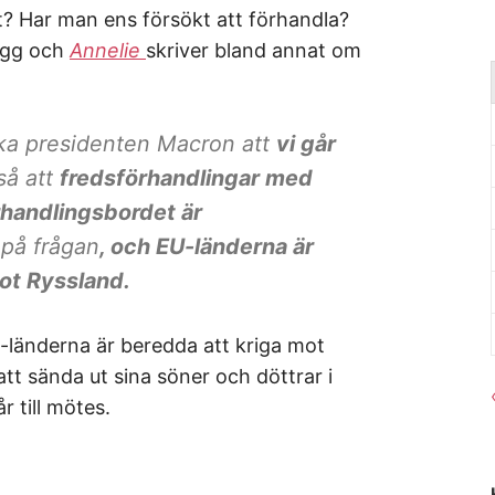
lt? Har man ens försökt att förhandla?
lägg och
Annelie
skriver bland annat om
anska presidenten Macron att
vi går
så att
fredsförhandlingar med
rhandlingsbordet är
på frågan
, och EU-länderna är
ot Ryssland.
U-länderna är beredda att kriga mot
tt sända ut sina söner och döttrar i
r till mötes.