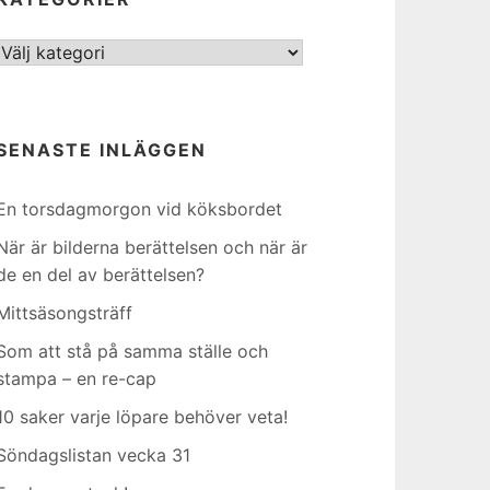
Kategorier
SENASTE INLÄGGEN
En torsdagmorgon vid köksbordet
När är bilderna berättelsen och när är
de en del av berättelsen?
Mittsäsongsträff
Som att stå på samma ställe och
stampa – en re-cap
10 saker varje löpare behöver veta!
Söndagslistan vecka 31