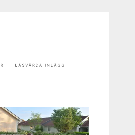
N
ER
LÄSVÄRDA INLÄGG