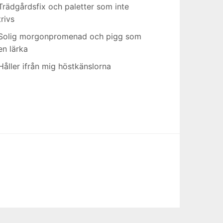
Trädgårdsfix och paletter som inte
trivs
Solig morgonpromenad och pigg som
en lärka
Håller ifrån mig höstkänslorna