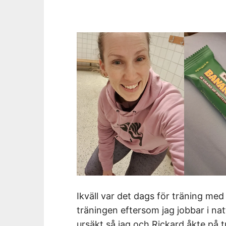
Ikväll var det dags för träning me
träningen eftersom jag jobbar i na
ursäkt så jag och Rickard åkte på 