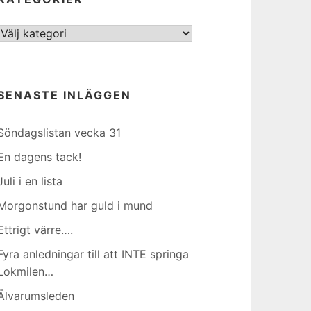
Kategorier
SENASTE INLÄGGEN
Söndagslistan vecka 31
En dagens tack!
Juli i en lista
Morgonstund har guld i mund
Ettrigt värre….
Fyra anledningar till att INTE springa
Lokmilen…
Älvarumsleden