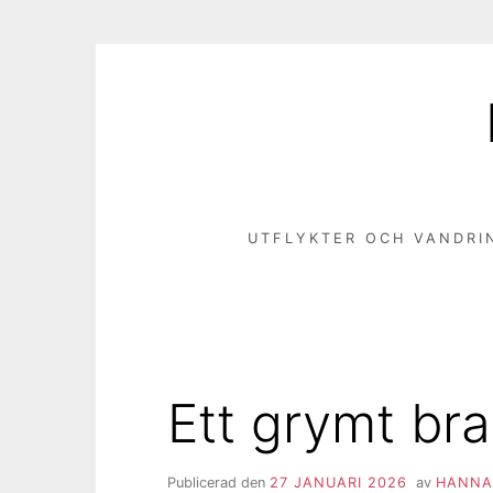
Hoppa
till
innehåll
UTFLYKTER OCH VANDRI
Ett grymt br
Publicerad den
27 JANUARI 2026
av
HANNA