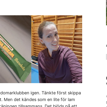
d domarklubben igen. Tänkte först skippa
tt. Men det kändes som en lite för lam
träningen tillsammans. Det bjöds på ett