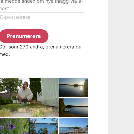
få meddelanden om nya inlägg via e-
post.
E-
postadress
Prenumerera
Gör som 270 andra, prenumerera du
med.