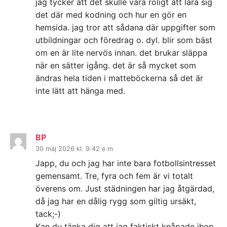
jag tycker att det skulle vara roligt att lära sig
det där med kodning och hur en gör en
hemsida. jag tror att sådana där uppgifter som
utbildningar och föredrag o. dyl. blir som bäst
om en är lite nervös innan. det brukar släppa
när en sätter igång. det är så mycket som
ändras hela tiden i matteböckerna så det är
inte lätt att hänga med.
BP
30 maj 2026 kl. 9:42 e m
Japp, du och jag har inte bara fotbollsintresset
gemensamt. Tre, fyra och fem är vi totalt
överens om. Just städningen har jag åtgärdad,
då jag har en dålig rygg som giltig ursäkt,
tack;-)
Kan du tänka dig att jag faktiskt knåpade ihop