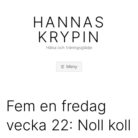
Hoppa
till
HANNAS
innehåll
KRYPIN
Hälsa och träningsglädje
Meny
Fem en fredag
vecka 22: Noll koll