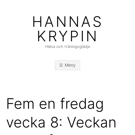
Hoppa
till
HANNAS
innehåll
KRYPIN
Hälsa och träningsglädje
Meny
Fem en fredag
vecka 8: Veckan