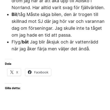
dröm jag har är att åka upp till Abisko i
Norrland. Har alltid varit svag för fjällvärlden.
Bil
/tåg Måste säga bilen, den är trogen till
skillnad mot SJ där jag hör var och varannan
dag om förseningar. Jag skulle inte ta tåget
om jag hade en tid att passa.
Flyg/
båt
Jag blir åksjuk och är vattenrädd
när jag åker färja men väljer det ändå.
Dela
X
Facebook
Gilla detta: