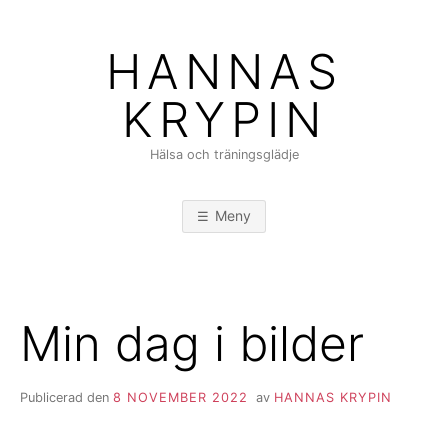
Hoppa
till
HANNAS
innehåll
KRYPIN
Hälsa och träningsglädje
Meny
Min dag i bilder
Publicerad den
8 NOVEMBER 2022
av
HANNAS KRYPIN