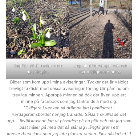
Idag för ett år sedan nere
Jag vill alltid hänga knäveck
vid stångån.
när möjligheten finns!
Bilder som kom upp i mina aviseringar. Tycker det är väldigt
trevligt faktiskt med dessa aviseringar för jag blir påmind om
trevliga minnen. Appropå minnen så dök det även upp ett
minne på facebook som jag tänkte dela med dig:
”
Tidigare i veckan så drämde jag i pekfingret i
vardagsrumsbordet när jag tränade. Såklart svullnade det
upp…. Ikväll kavlade jag ut pizzadeg på en plåt och när jag som
bäst håller på med det så slår jag i långfingret i ett
konservburkslock som jag inte plockat undan. Fick såklart ett 1