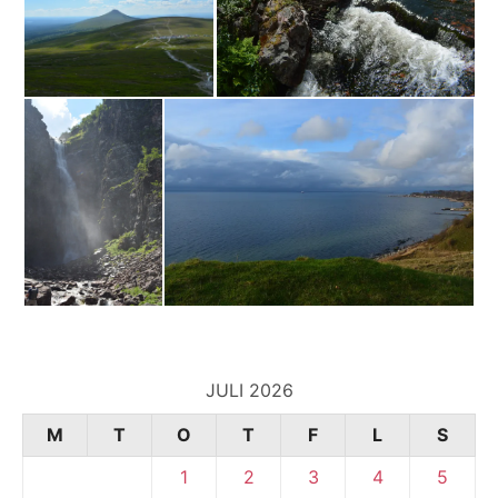
JULI 2026
M
T
O
T
F
L
S
1
2
3
4
5