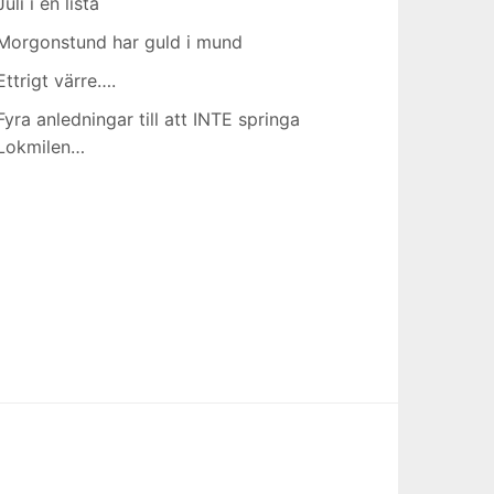
Juli i en lista
Morgonstund har guld i mund
Ettrigt värre….
Fyra anledningar till att INTE springa
Lokmilen…