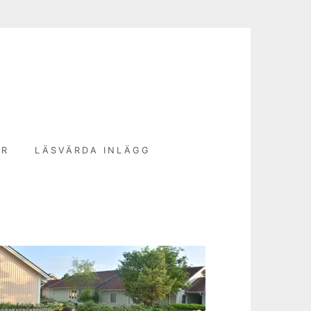
N
ER
LÄSVÄRDA INLÄGG