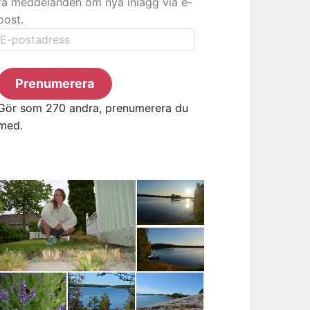
få meddelanden om nya inlägg via e-
post.
E-
postadress
Prenumerera
Gör som 270 andra, prenumerera du
med.