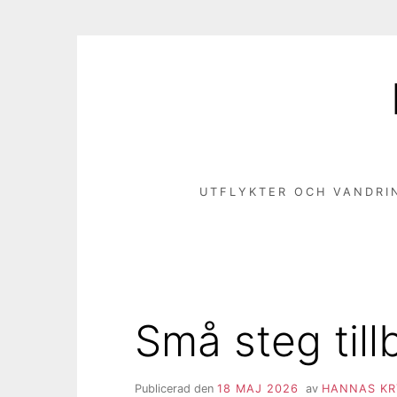
Hoppa
till
innehåll
UTFLYKTER OCH VANDRI
Små steg till
Publicerad den
18 MAJ 2026
av
HANNAS KR