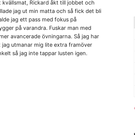
it kvällsmat, Rickard åkt till jobbet och
lade jag ut min matta och så fick det bli
valde jag ett pass med fokus på
 bygger på varandra. Fuskar man med
 mer avancerade övningarna. Så jag har
tt jag utmanar mig lite extra framöver
nkelt så jag inte tappar lusten igen.