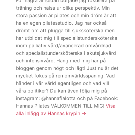
För några år sedan började jag fokusera på
träning och hälsa ur olika perspektiv. Min
stora passion är pilates och min dröm är att
ha en egen pilatesstudio. Jag har också
drömt om att plugga till sjuksköterska men
har utbildat mig till specialistundersköterska
inom palliativ vård/avancerad omvårdnad
och specialistundersköterska i akutsjukvård
och intensivvård. Häng med mig här på
bloggen genom högt och lågt! Just nu är det
mycket fokus på ren omvärldsspaning. Vad
händer i vår värld egentligen och vad vill
våra politiker? Du kan även följa mig på
instagram: @hannafialotta och på Facebook:
Hannas Pilates VÄLKOMMEN TILL MIG!
Visa
alla inlägg av Hannas krypin