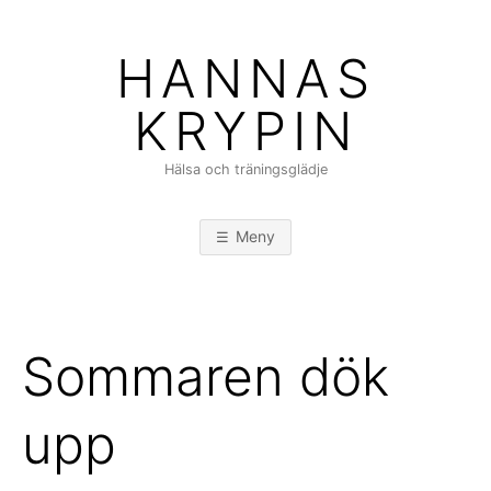
Hoppa
till
HANNAS
innehåll
KRYPIN
Hälsa och träningsglädje
Meny
Sommaren dök
upp