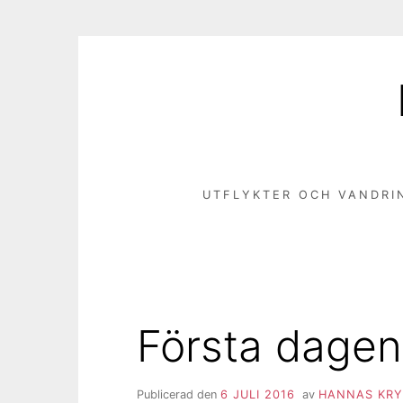
Hoppa
till
innehåll
UTFLYKTER OCH VANDRI
Första dagen
Publicerad den
6 JULI 2016
av
HANNAS KRY