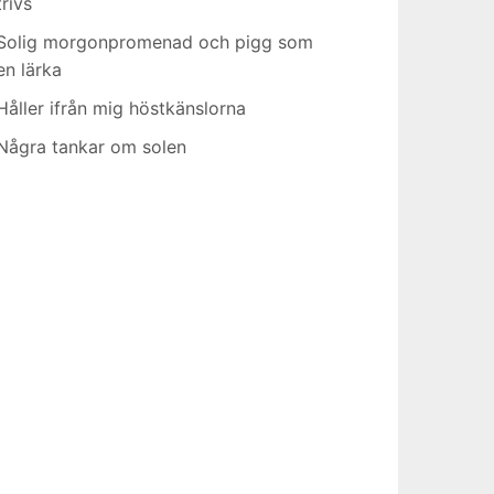
trivs
Solig morgonpromenad och pigg som
en lärka
Håller ifrån mig höstkänslorna
Några tankar om solen