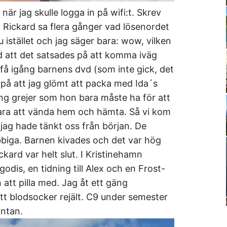
 när jag skulle logga in på wifi:t. Skrev
t Rickard sa flera gånger vad lösenordet
nu istället och jag säger bara: wow, vilken
 att det satsades på att komma iväg
t få igång barnens dvd (som inte gick, det
på att jag glömt att packa med Ida´s
äng grejer som hon bara måste ha för att
bara att vända hem och hämta. Så vi kom
 jag hade tänkt oss från början. De
bbiga. Barnen kivades och det var hög
ckard var helt slut. I Kristinehamn
odis, en tidning till Alex och en Frost-
n att pilla med. Jag åt ett gäng
tt blodsocker rejält. C9 under semester
äntan.