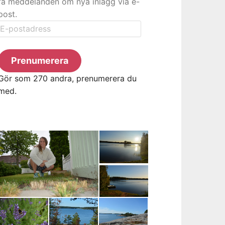
få meddelanden om nya inlägg via e-
post.
E-
postadress
Prenumerera
Gör som 270 andra, prenumerera du
med.