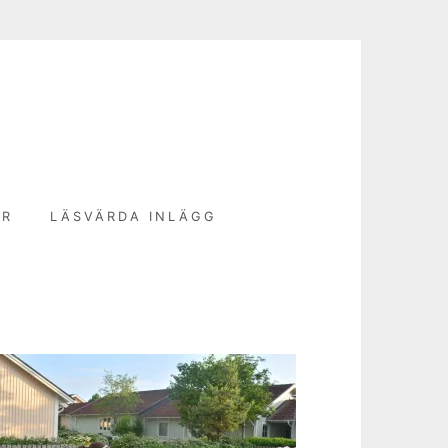
N
ER
LÄSVÄRDA INLÄGG