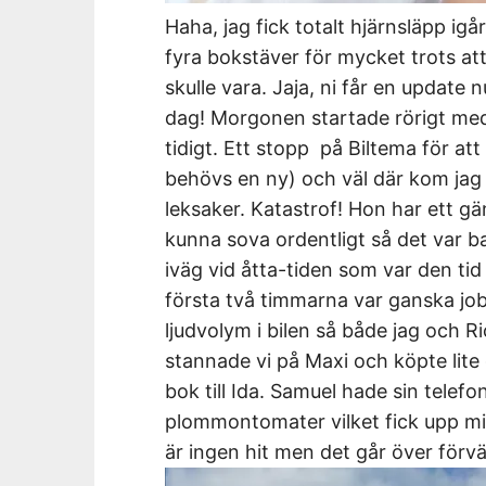
Haha, jag fick totalt hjärnsläpp igår
fyra bokstäver för mycket trots at
skulle vara. Jaja, ni får en update 
dag! Morgonen startade rörigt med
tidigt. Ett stopp på Biltema för at
behövs en ny) och väl där kom jag 
leksaker. Katastrof! Hon har ett g
kunna sova ordentligt så det var 
iväg vid åtta-tiden som var den tid
första två timmarna var ganska jo
ljudvolym i bilen så både jag och Ri
stannade vi på Maxi och köpte lite g
bok till Ida. Samuel hade sin telefo
plommontomater vilket fick upp mi
är ingen hit men det går över förv