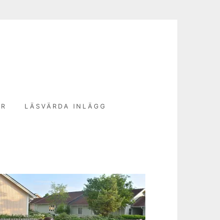
N
ER
LÄSVÄRDA INLÄGG