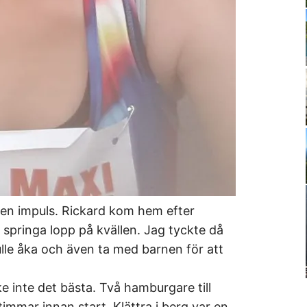
 av en impuls. Rickard kom hem efter
 springa lopp på kvällen. Jag tyckte då
kulle åka och även ta med barnen för att
e inte det bästa. Två hamburgare till
mmar innan start. Klättra i berg var en