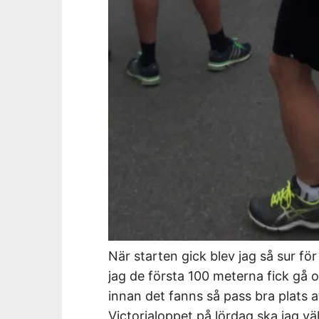
När starten gick blev jag så sur fö
jag de första 100 meterna fick gå o
innan det fanns så pass bra plats 
Victorialoppet på lördag ska jag vä