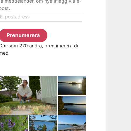
få meddelanden om nya inlägg via e-
post.
E-
postadress
Prenumerera
Gör som 270 andra, prenumerera du
med.