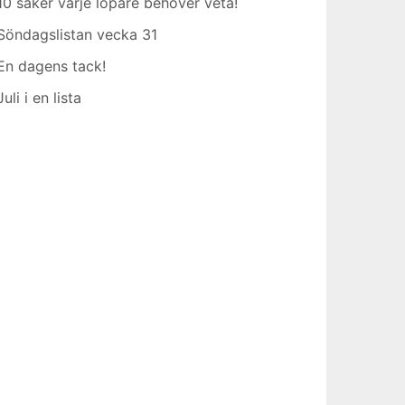
10 saker varje löpare behöver veta!
Söndagslistan vecka 31
En dagens tack!
Juli i en lista