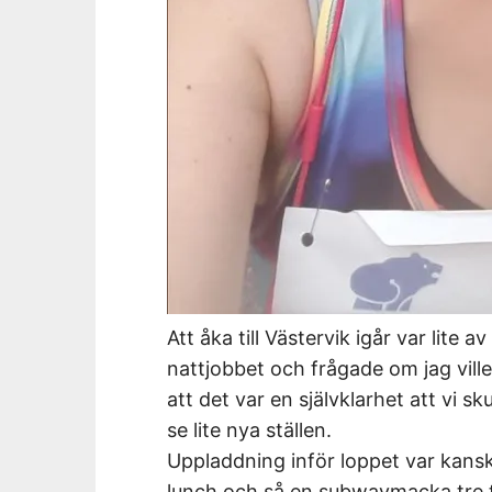
Att åka till Västervik igår var lite
nattjobbet och frågade om jag ville
att det var en självklarhet att vi s
se lite nya ställen.
Uppladdning inför loppet var kansk
lunch och så en subwaymacka tre ti