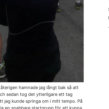
r återigen hamnade jag långt bak så att
ch sedan tog det ytterligare ett tag
att jag kunde springa om i mitt tempo. På
lja en snabbare startgrupp för att kunna