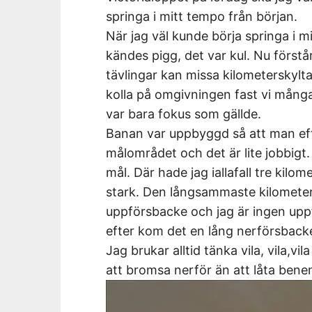
springa i mitt tempo från början.
När jag väl kunde börja springa i 
kändes pigg, det var kul. Nu förstå
tävlingar kan missa kilometerskyltar 
kolla på omgivningen fast vi många
var bara fokus som gällde.
Banan var uppbyggd så att man efte
målområdet och det är lite jobbigt. 
mål. Där hade jag iallafall tre kil
stark. Den långsammaste kilometer
uppförsbacke och jag är ingen uppf
efter kom det en lång nerförsbacke
Jag brukar alltid tänka vila, vila,vi
att bromsa nerför än att låta bene