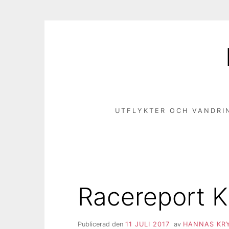
Hoppa
till
innehåll
UTFLYKTER OCH VANDRI
Racereport K
Publicerad den
11 JULI 2017
av
HANNAS KR