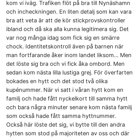
kom vi iväg. Trafiken flöt på bra till Nynäshamn
och incheckningen. En liten detalj som kan vara
bra att veta är att de kör stickprovskontroller
ibland och då ska alla kunna legitimera sig. Det
var nog många idag som fick sig en smärre
chock. Identitetskontroll även på barnen när
man fortfarande åker inom landet liksom… Men
det löste sig bra och vi fick åka ombord. Men
sedan kom nästa lilla lustiga grej. För överfarten
bokades en hytt och det stod två olika
kupénummer. När vi satt i våran hytt kom en
familj och hade fått nyckelkort till samma hytt
och bara några minuter senare kom nästa familj
som också hade fått samma hyttnummer.
Också här löste det sig, vi bytte till den andra
hytten som stod på majoriteten av oss och där