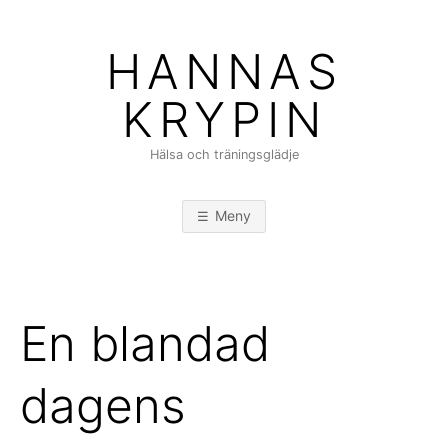
Hoppa
till
HANNAS
innehåll
KRYPIN
Hälsa och träningsglädje
Meny
En blandad
dagens