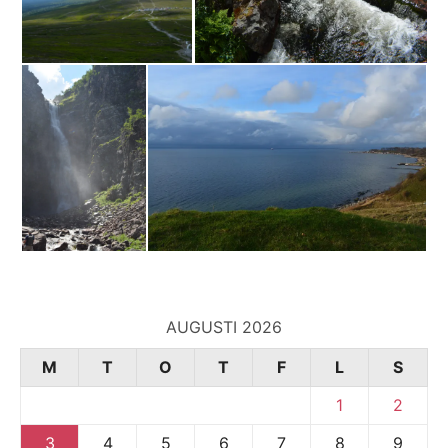
AUGUSTI 2026
M
T
O
T
F
L
S
1
2
3
4
5
6
7
8
9