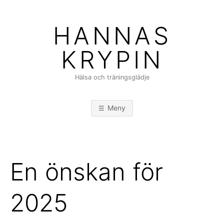
Hoppa
till
HANNAS
innehåll
KRYPIN
Hälsa och träningsglädje
Meny
En önskan för
2025