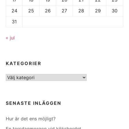
24
25
26
27
28
29
30
31
« jul
KATEGORIER
Kategorier
SENASTE INLÄGGEN
Hur är det ens möjligt?
En torsdagmorgon vid köksbordet