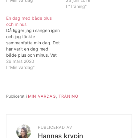
och inte byta om i
I ”Min vardag”
löpning iallafall) så jag
23 juni 2018
omklädningsrummet efter
klev upp extra tidigt för
I ”Träning”
match. Jag funderar helt
att hinna springa en runda
En dag med både plus
seriöst på om jag ska
och även mjuka upp
och minus
färga mitt hår. Vi var på
kroppen med stretch.
Då ligger jag i sängen igen
stan tidigare idag, jag,
Som vanligt blev det…
och jag tänkte
Rickard och Ida och…
sammanfatta min dag. Det
har varit en dag med
både plus och minus. Vet
inte hur mycket vettigt jag
26 mars 2020
egentligen gjorde där på
I ”Min vardag”
förmiddagen men jag var
ju effektiv igår så det
räcker några dagar.... Det
är svårt att fokusera om…
Publicerat i
MIN VARDAG
,
TRÄNING
PUBLICERAD AV
Hannas krypin