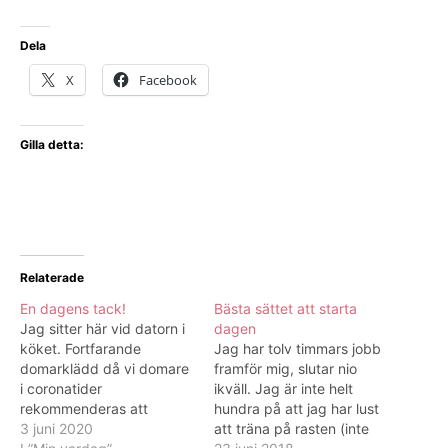
Dela
X
Facebook
Gilla detta:
Relaterade
En dagens tack!
Bästa sättet att starta
Jag sitter här vid datorn i
dagen
köket. Fortfarande
Jag har tolv timmars jobb
domarklädd då vi domare
framför mig, slutar nio
i coronatider
ikväll. Jag är inte helt
rekommenderas att
hundra på att jag har lust
komma ombytta till match
3 juni 2020
att träna på rasten (inte