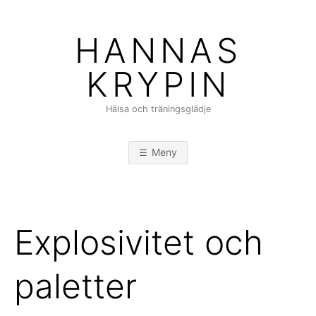
Hoppa
till
HANNAS
innehåll
KRYPIN
Hälsa och träningsglädje
Meny
Explosivitet och
paletter