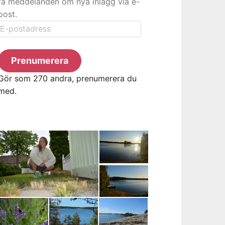
få meddelanden om nya inlägg via e-
post.
E-
postadress
Prenumerera
Gör som 270 andra, prenumerera du
med.