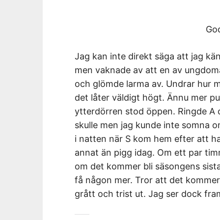
Go
Jag kan inte direkt säga att jag kä
men vaknade av att en av ungdoma
och glömde larma av. Undrar hur 
det låter väldigt högt. Ännu mer pul
ytterdörren stod öppen. Ringde A o
skulle men jag kunde inte somna o
i natten när S kom hem efter att ha
annat än pigg idag. Om ett par tim
om det kommer bli säsongens sista
få någon mer. Tror att det kommer bl
grått och trist ut. Jag ser dock fr