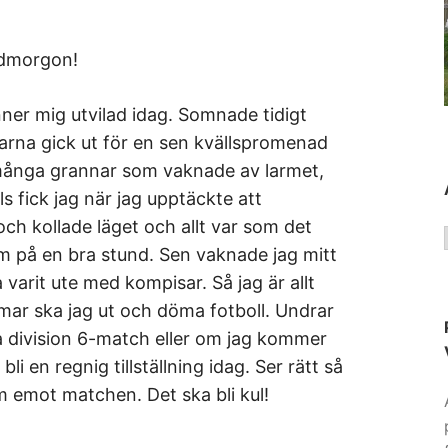
dmorgon!
nner mig utvilad idag. Somnade tidigt
rna gick ut för en sen kvällspromenad
många grannar som vaknade av larmet,
s fick jag när jag upptäckte att
ch kollade läget och allt var som det
m på en bra stund. Sen vaknade jag mitt
 varit ute med kompisar. Så jag är allt
mar ska jag ut och döma fotboll. Undrar
 division 6-match eller om jag kommer
i en regnig tillställning idag. Ser rätt så
am emot matchen. Det ska bli kul!