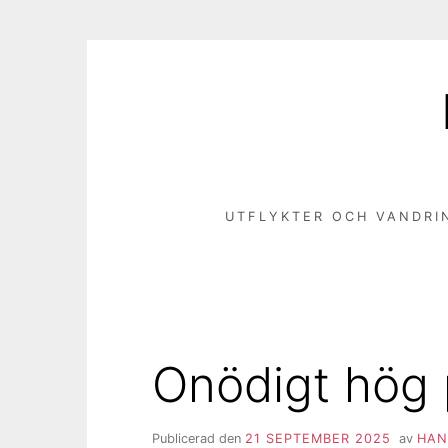
Hoppa
till
innehåll
UTFLYKTER OCH VANDRI
Onödigt hög 
Publicerad den
21 SEPTEMBER 2025
av
HAN