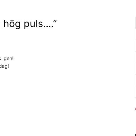
 hög puls….
”
 igen!
 dag!