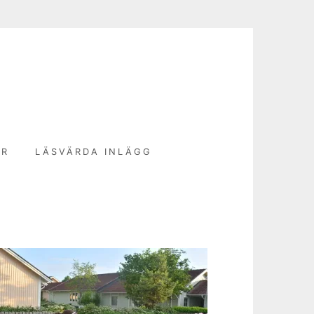
N
ER
LÄSVÄRDA INLÄGG