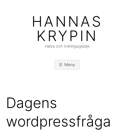
Hoppa
till
HANNAS
innehåll
KRYPIN
Hälsa och träningsglädje
Meny
Dagens
wordpressfråga