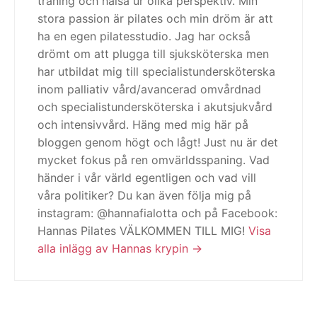
träning och hälsa ur olika perspektiv. Min
stora passion är pilates och min dröm är att
ha en egen pilatesstudio. Jag har också
drömt om att plugga till sjuksköterska men
har utbildat mig till specialistundersköterska
inom palliativ vård/avancerad omvårdnad
och specialistundersköterska i akutsjukvård
och intensivvård. Häng med mig här på
bloggen genom högt och lågt! Just nu är det
mycket fokus på ren omvärldsspaning. Vad
händer i vår värld egentligen och vad vill
våra politiker? Du kan även följa mig på
instagram: @hannafialotta och på Facebook:
Hannas Pilates VÄLKOMMEN TILL MIG!
Visa
alla inlägg av Hannas krypin
Inläggsnavigering