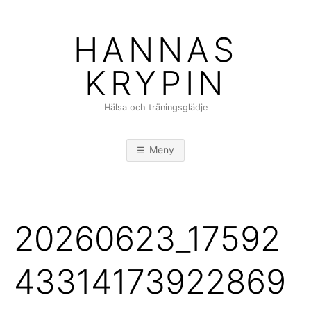
Hoppa
till
HANNAS
innehåll
KRYPIN
Hälsa och träningsglädje
Meny
20260623_17592
43314173922869