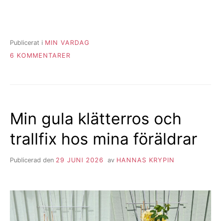
Publicerat i
MIN VARDAG
TILL
6 KOMMENTARER
HUR
MÅR
MINA
HÄNDER
EGENTLIGEN?
Min gula klätterros och
trallfix hos mina föräldrar
Publicerad den
29 JUNI 2026
av
HANNAS KRYPIN