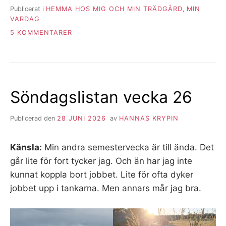
Publicerat i
HEMMA HOS MIG OCH MIN TRÄDGÅRD
,
MIN
VARDAG
TILL
5 KOMMENTARER
MIN
GULA
KLÄTTERROS
OCH
TRALLFIX
Söndagslistan vecka 26
HOS
MINA
FÖRÄLDRAR
Publicerad den
28 JUNI 2026
av
HANNAS KRYPIN
Känsla:
Min andra semestervecka är till ända. Det
går lite för fort tycker jag. Och än har jag inte
kunnat koppla bort jobbet. Lite för ofta dyker
jobbet upp i tankarna. Men annars mår jag bra.