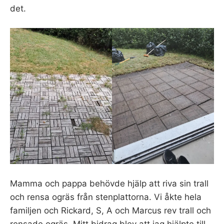
det.
Mamma och pappa behövde hjälp att riva sin trall
och rensa ogräs från stenplattorna. Vi åkte hela
familjen och Rickard, S, A och Marcus rev trall och
rensade ogräs. Mitt bidrag blev att jag hjälpte till