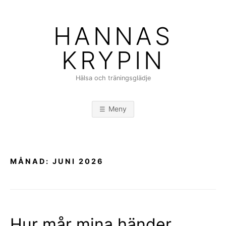
Hoppa
till
HANNAS
innehåll
KRYPIN
Hälsa och träningsglädje
Meny
MÅNAD:
JUNI 2026
Hur mår mina händer