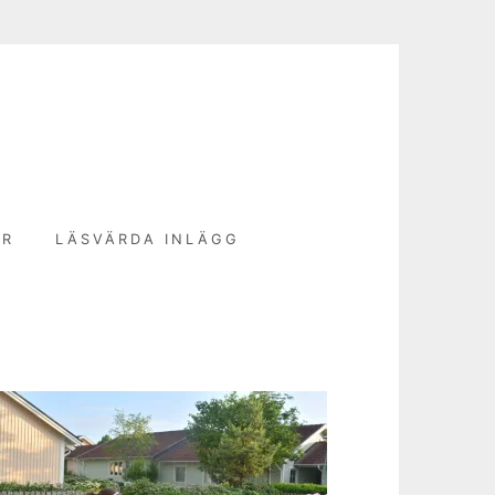
N
ER
LÄSVÄRDA INLÄGG