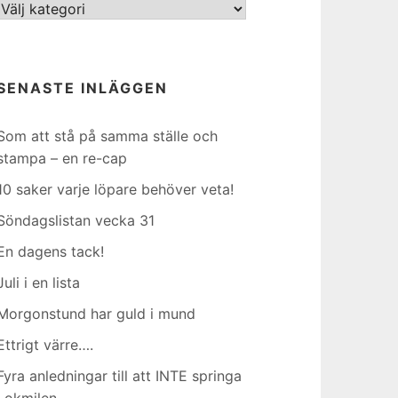
Kategorier
SENASTE INLÄGGEN
Som att stå på samma ställe och
stampa – en re-cap
10 saker varje löpare behöver veta!
Söndagslistan vecka 31
En dagens tack!
Juli i en lista
Morgonstund har guld i mund
Ettrigt värre….
Fyra anledningar till att INTE springa
Lokmilen…