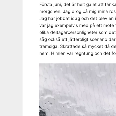
Första juni, det är helt galet att tänk
morgonen. Jag drog på mig mina rosa s
Jag har jobbat idag och det blev en 
var jag exempelvis med på ett möte f
olika deltagarpersonligheter som de
såg också ett jätteroligt scenario dä
tramsiga. Skrattade så mycket då det 
hem. Himlen var regntung och det föll 