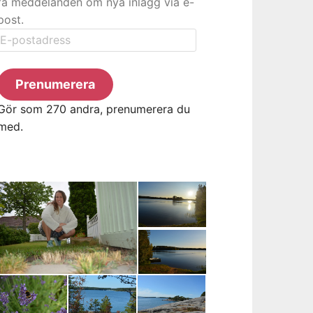
få meddelanden om nya inlägg via e-
post.
E-
postadress
Prenumerera
Gör som 270 andra, prenumerera du
med.