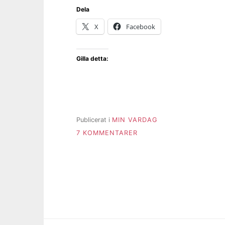
Dela
X
Facebook
Gilla detta:
Publicerat i
MIN VARDAG
TILL
7 KOMMENTARER
SOLIG
START
PÅ
DAGEN
OCH
SÅ
LITE
SÅNG