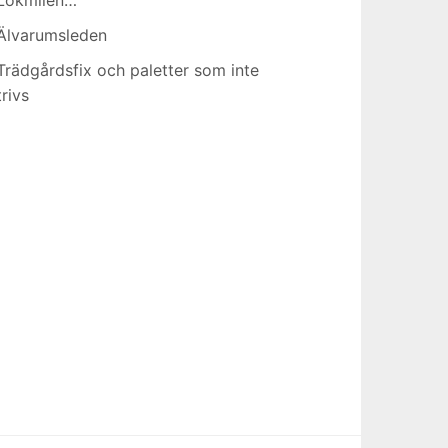
Älvarumsleden
Trädgårdsfix och paletter som inte
trivs