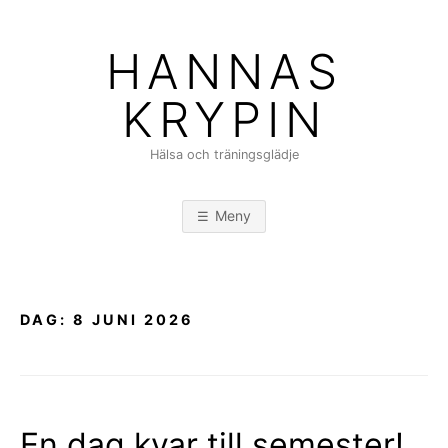
Hoppa
till
HANNAS
innehåll
KRYPIN
Hälsa och träningsglädje
Meny
DAG:
8 JUNI 2026
En dag kvar till semester!