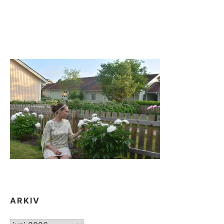
DAG
KVAR
TILL
SEMESTER!
ARKIV