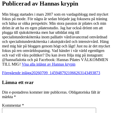
Publicerad av
Hannas krypin
Min blogg startades i mars 2007 som en vardagsblogg med mycket
fokus på mode. För några år sedan började jag fokusera på träning
och hälsa ur olika perspektiv. Min stora passion är pilates och min
dröm är att ha en egen pilatesstudio. Jag har också drömt om att
plugga till sjuksköterska men har utbildat mig till
specialistundersköterska inom palliativ vård/avancerad omvårdnad
och specialistundersköterska i akutsjukvård och intensivvård. Häng
med mig här på bloggen genom högt och lågt! Just nu är det mycket
fokus på ren omvärldsspaning. Vad händer i vår värld egentligen
och vad vill våra politiker? Du kan även följa mig på instagram:
@hannafialotta och på Facebook: Hannas Pilates VÄLKOMMEN
TILL MIG!
Visa alla inlägg av Hannas krypin
Inläggsnavigering
Föregående inlägg
20260709_1459487921066263143493873
Lämna ett svar
Din e-postadress kommer inte publiceras.
Obligatoriska fält är
märkta
*
Kommentar
*