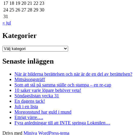
17
18
19
20
21
22
23
24
25
26
27
28
29
30
31
« jul
Kategorier
Kategorier
Senaste inläggen
När är bilderna berättelsen och när är de en del av berättelsen?
Mittsäsongsträff
Som att stå på samma ställe och stampa – en re-cap
10 saker varje löpare behöver veta!
Söndagslistan vecka 31
En dagens tack!
Juli i en lista
Morgonstund har guld i mund
Ettrigt värre….
Fyra anledningar till att INTE springa Lokmilen…
Drivs med
Miniva WordPress-tema