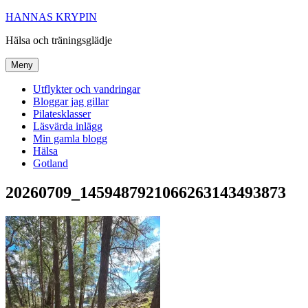
Hoppa
HANNAS KRYPIN
till
Hälsa och träningsglädje
innehåll
Meny
Utflykter och vandringar
Bloggar jag gillar
Pilatesklasser
Läsvärda inlägg
Min gamla blogg
Hälsa
Gotland
20260709_1459487921066263143493873