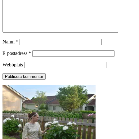
Namn
*
E-postadress
*
Webbplats