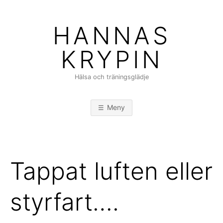
Hoppa
till
HANNAS
innehåll
KRYPIN
Hälsa och träningsglädje
Meny
Tappat luften eller
styrfart….