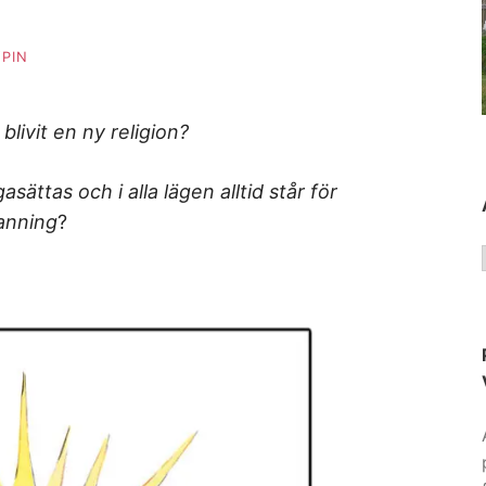
PIN
livit en ny religion?
asättas och i alla lägen alltid står för
anning
?