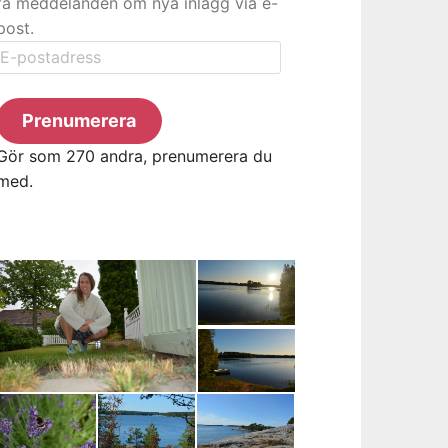
få meddelanden om nya inlägg via e-
post.
E-
postadress
Prenumerera
Gör som 270 andra, prenumerera du
med.