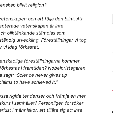
nskap blivit religion?
vetenskapen och att följa den blint. Att
cepterade vetenskapen är inte
 och oliktänkande stämplas som
tändig utveckling. Föreställningar vi tog
 vi idag förkastat.
enskapliga föreställningarna kommer
örkastas i framtiden? Nobelpristagaren
ha sagt: “Science never gives up
claims to have achieved it.”
essa rigida tendenser och främja en mer
kurs i samhället? Personligen försöker
ust i människor, att tillåta sig att inte