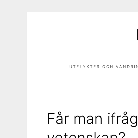
Hoppa
till
innehåll
UTFLYKTER OCH VANDRI
Får man ifrå
vetenskap?