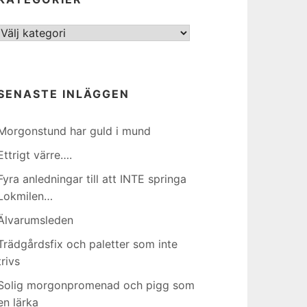
Kategorier
SENASTE INLÄGGEN
Morgonstund har guld i mund
Ettrigt värre….
Fyra anledningar till att INTE springa
Lokmilen…
Älvarumsleden
Trädgårdsfix och paletter som inte
trivs
Solig morgonpromenad och pigg som
en lärka