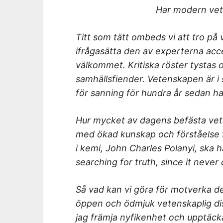
Har modern vete
Titt som tätt ombeds vi att tro på 
ifrågasätta den av experterna ac
välkommet. Kritiska röster tystas
samhällsfiender. Vetenskapen är i s
för sanning för hundra år sedan har
Hur mycket av dagens befästa vet
med ökad kunskap och förståelse f
i kemi, John Charles Polanyi, ska 
searching for truth, since it never 
Så vad kan vi göra för motverka d
öppen och ödmjuk vetenskaplig dis
jag främja nyfikenhet och upptäckarl