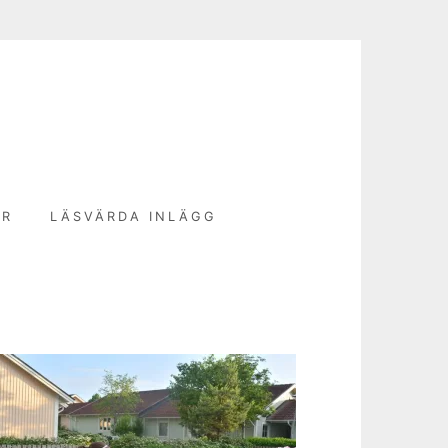
N
ER
LÄSVÄRDA INLÄGG