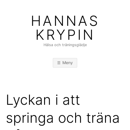
Hoppa
till
HANNAS
innehåll
KRYPIN
Hälsa och träningsglädje
Meny
Lyckan i att
springa och träna