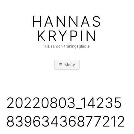
Hoppa
till
HANNAS
innehåll
KRYPIN
Hälsa och träningsglädje
Meny
20220803_14235
83963436877212