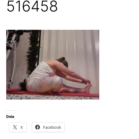
516458
Dela
X
Facebook