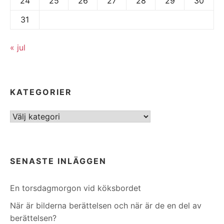
24
25
26
27
28
29
30
31
« jul
KATEGORIER
Kategorier
SENASTE INLÄGGEN
En torsdagmorgon vid köksbordet
När är bilderna berättelsen och när är de en del av
berättelsen?