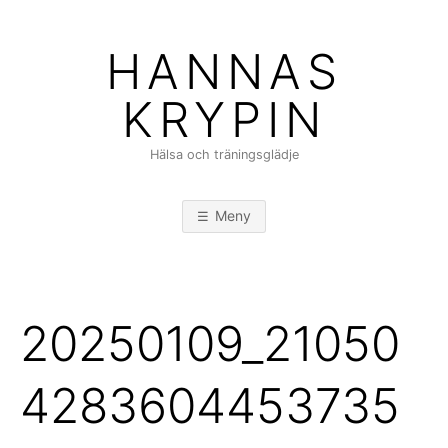
Hoppa
till
HANNAS
innehåll
KRYPIN
Hälsa och träningsglädje
Meny
20250109_21050
4283604453735