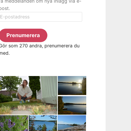
få meddelanden om nya inlägg via e-
post.
E-
postadress
Prenumerera
Gör som 270 andra, prenumerera du
med.