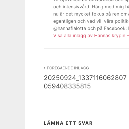
och intensivvård. Häng med mig h
nu är det mycket fokus på ren omv
egentligen och vad vill våra politi
@hannafialotta och på Facebook:
Visa alla inlägg av Hannas krypin
Inläggsnavigering
FÖREGÅENDE INLÄGG
20250924_1337116062807
059408335815
LÄMNA ETT SVAR