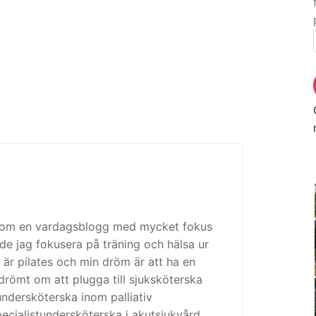
 som en vardagsblogg med mycket fokus
de jag fokusera på träning och hälsa ur
 är pilates och min dröm är att ha en
drömt om att plugga till sjuksköterska
tundersköterska inom palliativ
cialistundersköterska i akutsjukvård