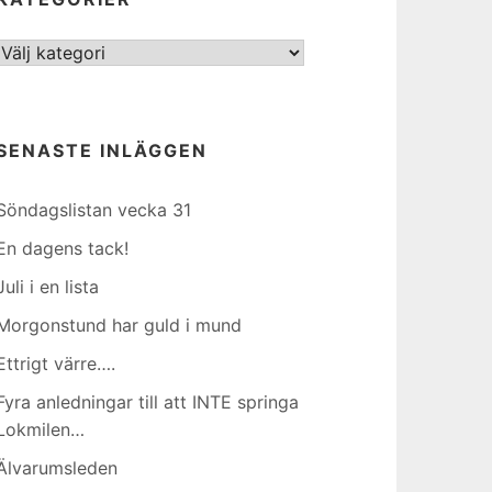
Kategorier
SENASTE INLÄGGEN
Söndagslistan vecka 31
En dagens tack!
Juli i en lista
Morgonstund har guld i mund
Ettrigt värre….
Fyra anledningar till att INTE springa
Lokmilen…
Älvarumsleden