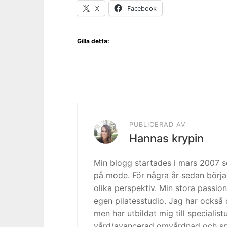
X
Facebook
Gilla detta:
PUBLICERAD AV
Hannas krypin
Min blogg startades i mars 2007
på mode. För några år sedan börja
olika perspektiv. Min stora passion
egen pilatesstudio. Jag har också 
men har utbildat mig till specialis
vård/avancerad omvårdnad och spe