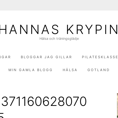
HANNAS KRYPI
Hälsa och träningsglädje
NGAR
BLOGGAR JAG GILLAR
PILATESKLASS
MIN GAMLA BLOGG
HÄLSA
GOTLAND
3371160628070
5