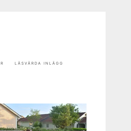
N
ER
LÄSVÄRDA INLÄGG