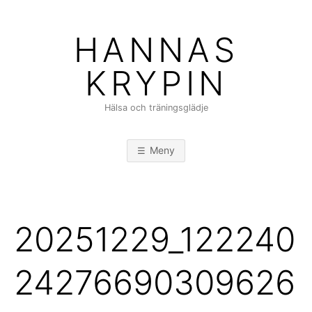
Hoppa
till
HANNAS
innehåll
KRYPIN
Hälsa och träningsglädje
Meny
20251229_122240
24276690309626