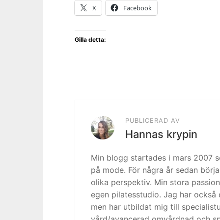
X
Facebook
Gilla detta:
PUBLICERAD AV
Hannas krypin
Min blogg startades i mars 2007
på mode. För några år sedan börja
olika perspektiv. Min stora passion
egen pilatesstudio. Jag har också 
men har utbildat mig till specialis
vård/avancerad omvårdnad och spe