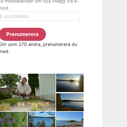
få meddelanden om nya inlägg via e-
post.
E-
postadress
Prenumerera
Gör som 270 andra, prenumerera du
med.