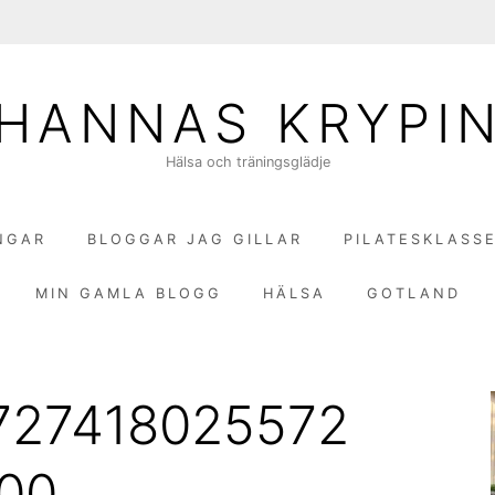
HANNAS KRYPI
Hälsa och träningsglädje
NGAR
BLOGGAR JAG GILLAR
PILATESKLASS
MIN GAMLA BLOGG
HÄLSA
GOTLAND
727418025572
00