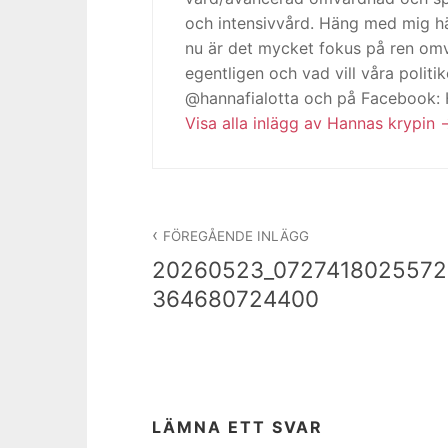
och intensivvård. Häng med mig h
nu är det mycket fokus på ren omv
egentligen och vad vill våra politi
@hannafialotta och på Facebook:
Visa alla inlägg av Hannas krypin
Inläggsnavigering
FÖREGÅENDE INLÄGG
20260523_0727418025572
364680724400
LÄMNA ETT SVAR