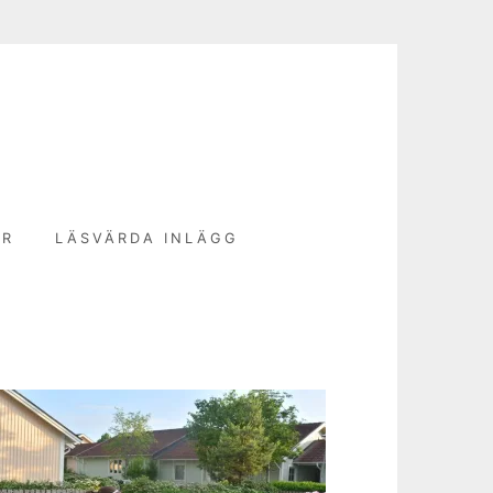
N
ER
LÄSVÄRDA INLÄGG