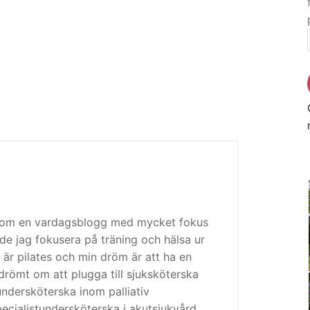
 som en vardagsblogg med mycket fokus
de jag fokusera på träning och hälsa ur
 är pilates och min dröm är att ha en
drömt om att plugga till sjuksköterska
tundersköterska inom palliativ
cialistundersköterska i akutsjukvård