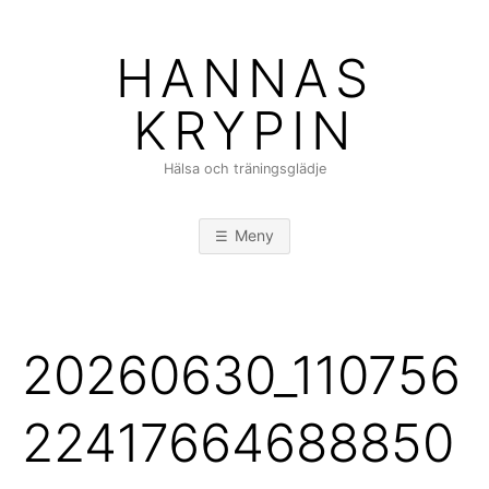
Hoppa
till
HANNAS
innehåll
KRYPIN
Hälsa och träningsglädje
Meny
20260630_110756
22417664688850