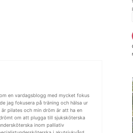
 som en vardagsblogg med mycket fokus
de jag fokusera på träning och hälsa ur
 är pilates och min dröm är att ha en
drömt om att plugga till sjuksköterska
tundersköterska inom palliativ
cialistundersköterska i akutsjukvård