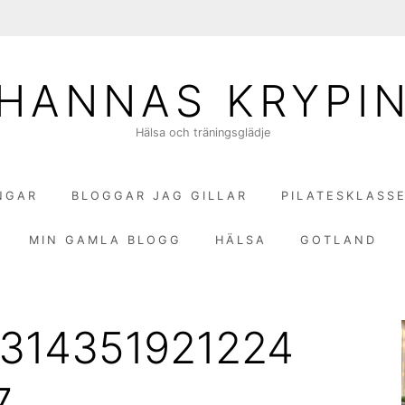
HANNAS KRYPI
Hälsa och träningsglädje
NGAR
BLOGGAR JAG GILLAR
PILATESKLASS
MIN GAMLA BLOGG
HÄLSA
GOTLAND
6314351921224
7