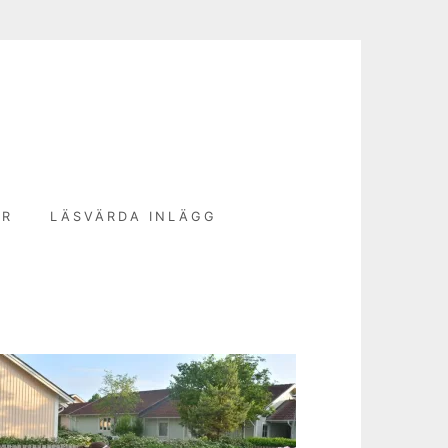
N
ER
LÄSVÄRDA INLÄGG