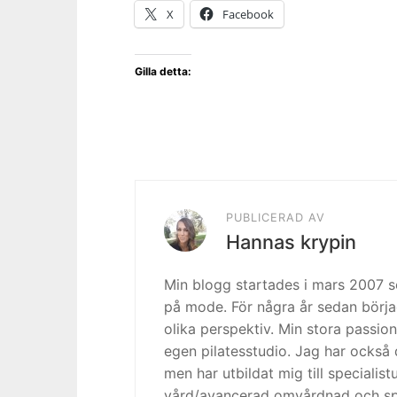
X
Facebook
Gilla detta:
PUBLICERAD AV
Hannas krypin
Min blogg startades i mars 2007
på mode. För några år sedan börja
olika perspektiv. Min stora passion
egen pilatesstudio. Jag har också 
men har utbildat mig till specialis
vård/avancerad omvårdnad och spe