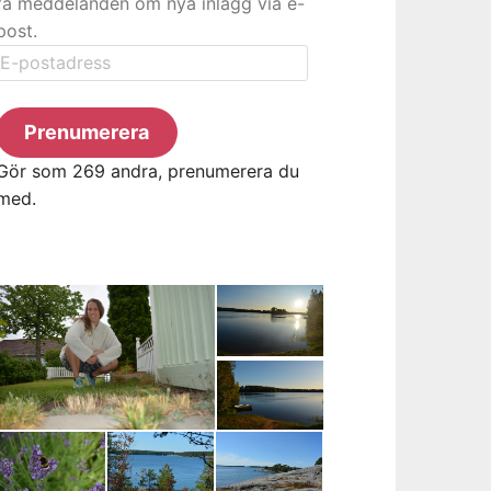
få meddelanden om nya inlägg via e-
post.
E-
postadress
Prenumerera
Gör som 269 andra, prenumerera du
med.