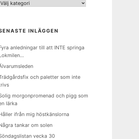
Kategorier
SENASTE INLÄGGEN
Fyra anledningar till att INTE springa
Lokmilen…
Älvarumsleden
Trädgårdsfix och paletter som inte
trivs
Solig morgonpromenad och pigg som
en lärka
Håller ifrån mig höstkänslorna
Några tankar om solen
Söndagslistan vecka 30