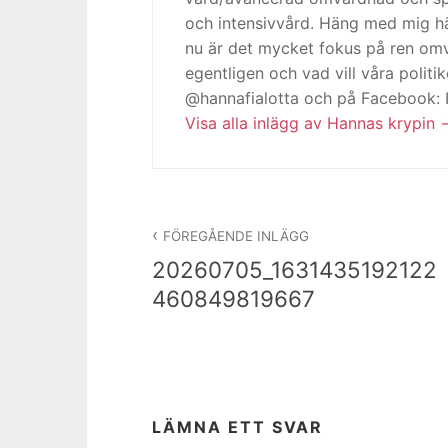
och intensivvård. Häng med mig h
nu är det mycket fokus på ren omv
egentligen och vad vill våra politi
@hannafialotta och på Facebook:
Visa alla inlägg av Hannas krypin
Inläggsnavigering
FÖREGÅENDE INLÄGG
20260705_1631435192122
460849819667
LÄMNA ETT SVAR