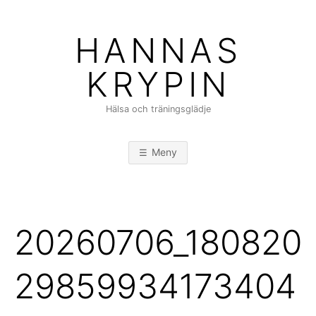
Hoppa
till
HANNAS
innehåll
KRYPIN
Hälsa och träningsglädje
Meny
20260706_180820
29859934173404