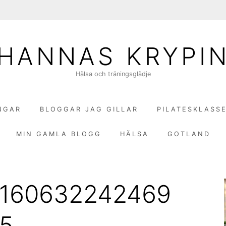
HANNAS KRYPI
Hälsa och träningsglädje
NGAR
BLOGGAR JAG GILLAR
PILATESKLASS
MIN GAMLA BLOGG
HÄLSA
GOTLAND
5160632242469
5