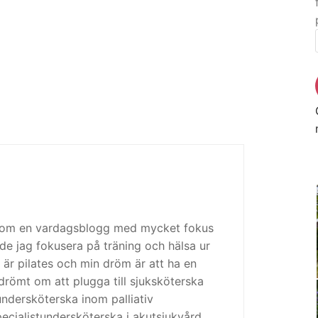
 som en vardagsblogg med mycket fokus
de jag fokusera på träning och hälsa ur
 är pilates och min dröm är att ha en
drömt om att plugga till sjuksköterska
tundersköterska inom palliativ
cialistundersköterska i akutsjukvård