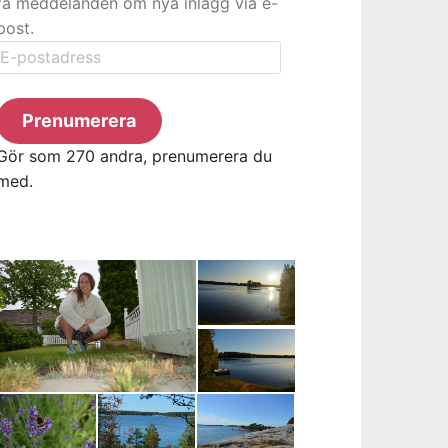
få meddelanden om nya inlägg via e-
post.
E-
postadress
Prenumerera
Gör som 270 andra, prenumerera du
med.