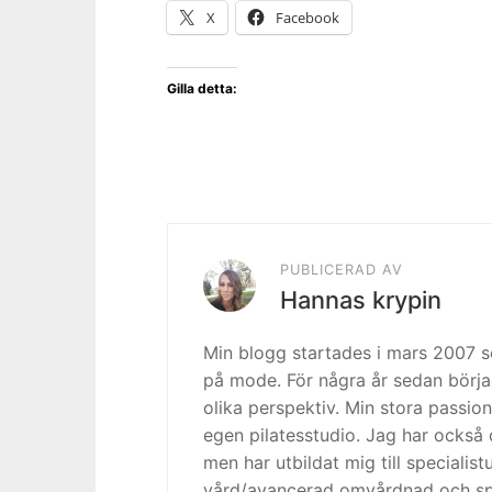
X
Facebook
Gilla detta:
PUBLICERAD AV
Hannas krypin
Min blogg startades i mars 2007
på mode. För några år sedan börja
olika perspektiv. Min stora passion
egen pilatesstudio. Jag har också 
men har utbildat mig till specialis
vård/avancerad omvårdnad och spe