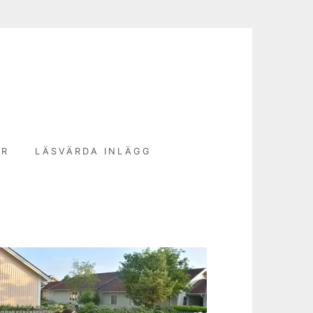
N
ER
LÄSVÄRDA INLÄGG