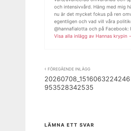
och intensivvård. Häng med mig h
nu är det mycket fokus på ren omv
egentligen och vad vill våra politi
@hannafialotta och på Facebook:
Visa alla inlägg av Hannas krypin
Inläggsnavigering
FÖREGÅENDE INLÄGG
20260708_1516063224246
953528342535
LÄMNA ETT SVAR