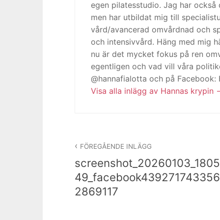
egen pilatesstudio. Jag har också 
men har utbildat mig till specialis
vård/avancerad omvårdnad och spe
och intensivvård. Häng med mig h
nu är det mycket fokus på ren omv
egentligen och vad vill våra politi
@hannafialotta och på Facebook:
Visa alla inlägg av Hannas krypin
Inläggsnavigering
FÖREGÅENDE INLÄGG
screenshot_20260103_1805
49_facebook439271743356
2869117