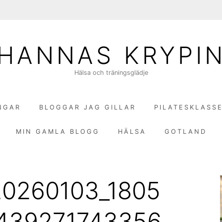
HANNAS KRYPI
Hälsa och träningsglädje
NGAR
BLOGGAR JAG GILLAR
PILATESKLASS
MIN GAMLA BLOGG
HÄLSA
GOTLAND
20260103_1805
k439271743356