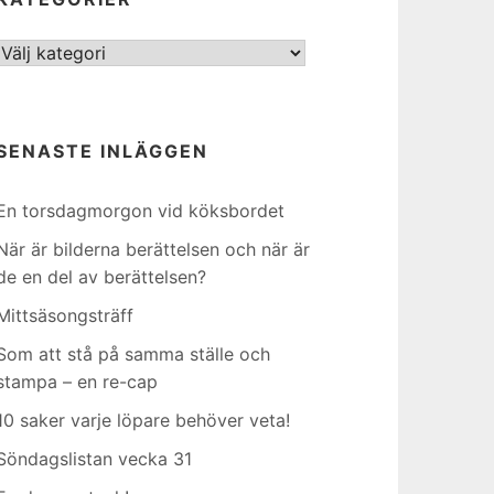
Kategorier
SENASTE INLÄGGEN
En torsdagmorgon vid köksbordet
När är bilderna berättelsen och när är
de en del av berättelsen?
Mittsäsongsträff
Som att stå på samma ställe och
stampa – en re-cap
10 saker varje löpare behöver veta!
Söndagslistan vecka 31