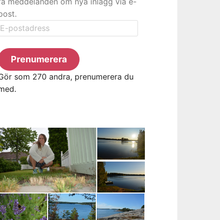
få meddelanden om nya inlägg via e-
post.
E-
postadress
Prenumerera
Gör som 270 andra, prenumerera du
med.