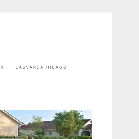
N
ER
LÄSVÄRDA INLÄGG