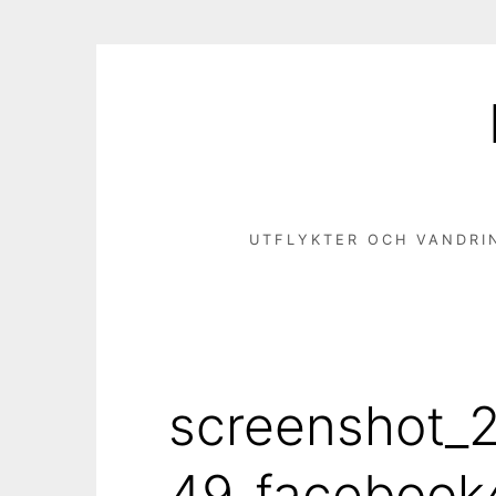
Hoppa
till
innehåll
UTFLYKTER OCH VANDRI
screenshot_
49_faceboo