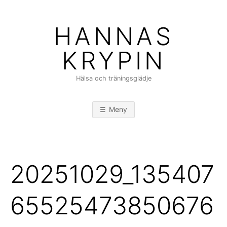
Hoppa
till
HANNAS
innehåll
KRYPIN
Hälsa och träningsglädje
Meny
20251029_135407
65525473850676